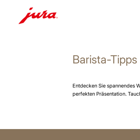
Zum
Inhalt
wechseln
Barista-Tipps
Zur
Suche
wechseln
Entdecken Sie spannendes Wi
perfekten Präsentation. Tauch