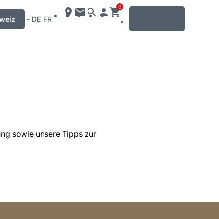
0
MENU
weiz
-
DE
FR
ung sowie unsere Tipps zur