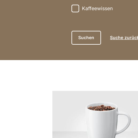
Kaffeewissen
Suche zurüc
anzeigen