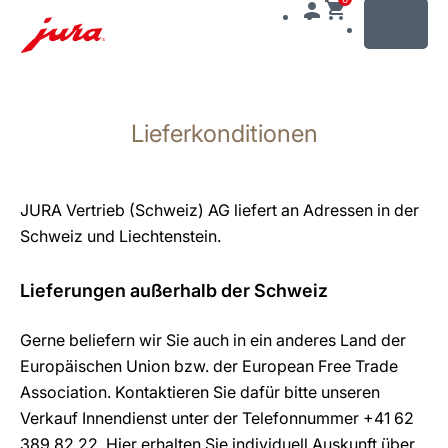
MENU
Zum
Inhalt
Lieferkonditionen
wechseln
Zur
Suche
wechseln
JURA Vertrieb (Schweiz) AG liefert an Adressen in der
Schweiz und Liechtenstein.
Lieferungen außerhalb der Schweiz
Gerne beliefern wir Sie auch in ein anderes Land der
Europäischen Union bzw. der European Free Trade
Association. Kontaktieren Sie dafür bitte unseren
Verkauf Innendienst unter der Telefonnummer +41 62
389 82 22. Hier erhalten Sie individuell Auskunft über