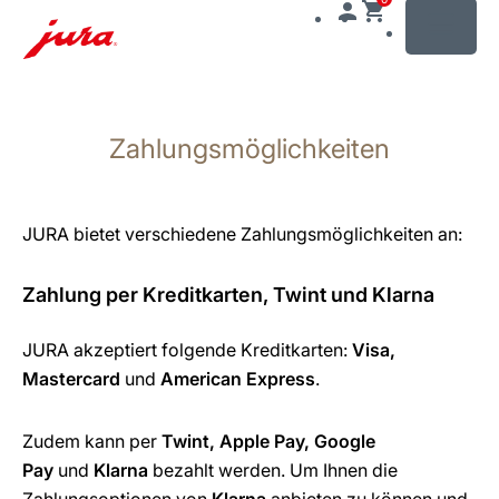
MENU
Zum
Inhalt
Zahlungsmöglichkeiten
wechseln
Zur
Suche
wechseln
JURA bietet verschiedene Zahlungsmöglichkeiten an:
Zahlung per Kreditkarten, Twint und Klarna
JURA akzeptiert folgende Kreditkarten:
Visa,
Mastercard
und
American Express
.
Zudem kann per
Twint, Apple Pay, Google
Pay
und
Klarna
bezahlt werden. Um Ihnen die