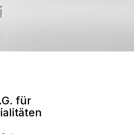
G. für
alitäten