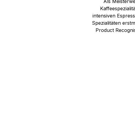
Als Meisterw
Kaffeespeziali
intensiven Espress
Spezialitäten erst
Product Recognisi