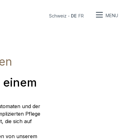
MENU
Schweiz
-
DE
FR
ten
n einem
lautomaten und der
plizierten Pflege
, die sich auf
den von unserem