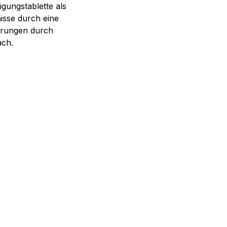
gungstablette als
nisse durch eine
gerungen durch
ach.