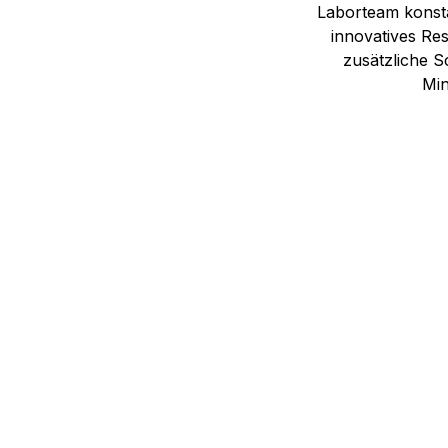
Laborteam konsta
innovatives Res
zusätzliche S
Min