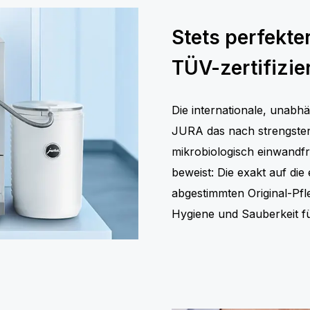
Stets perfekt
TÜV-zertifizie
Die internationale, unabh
JURA das nach strengsten 
mikrobiologisch einwandf
beweist: Die exakt auf di
abgestimmten Original-Pfl
Hygiene und Sauberkeit f