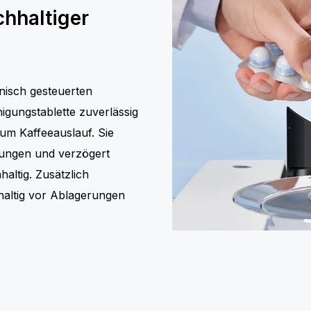
chhaltiger
onisch gesteuerten
gungstablette zuverlässig
zum Kaffeeauslauf. Sie
eitungen und verzögert
altig. Zusätzlich
altig vor Ablagerungen