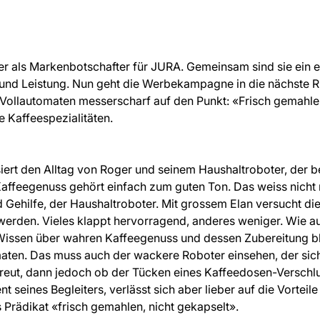
er als Markenbotschafter für JURA. Gemeinsam sind sie ein 
und Leistung. Nun geht die Werbekampagne in die nächste Ru
-Vollautomaten messerscharf auf den Punkt: «Frisch gemahlen,
e Kaffeespezialitäten.
ert den Alltag von Roger und seinem Haushaltroboter, der bere
ffeegenuss gehört einfach zum guten Ton. Das weiss nicht 
nd Gehilfe, der Haushaltroboter. Mit grossem Elan versucht d
werden. Vieles klappt hervorragend, anderes weniger. Wie a
Wissen über wahren Kaffeegenuss und dessen Zubereitung bl
en. Das muss auch der wackere Roboter einsehen, der sich 
reut, dann jedoch ob der Tücken eines Kaffeedosen-Verschlus
 seines Begleiters, verlässt sich aber lieber auf die Vortei
 Prädikat «frisch gemahlen, nicht gekapselt».