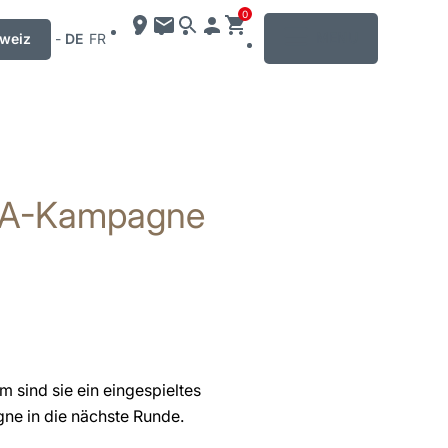
0
MENU
weiz
-
DE
FR
URA-Kampagne
 sind sie ein eingespieltes
ne in die nächste Runde.