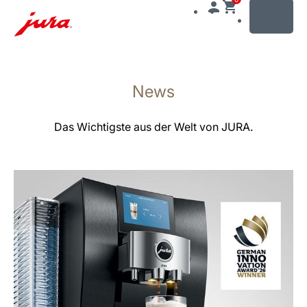
MENU
Zum
Inhalt
News
wechseln
Zur
Suche
Das Wichtigste aus der Welt von JURA.
wechseln