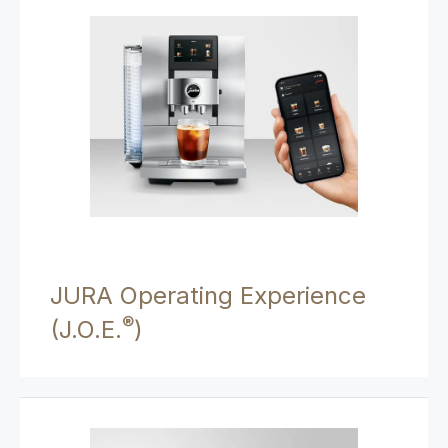
JURA Operating Experience
®
(J.O.E.
)