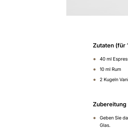
Zutaten (für 
40 ml Espres
10 ml Rum
2 Kugeln Vani
Zubereitung
Geben Sie das
Glas.