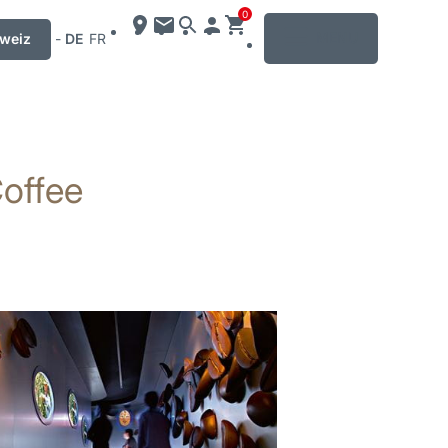
0
MENU
weiz
-
DE
FR
offee
ren