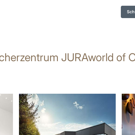
Sch
cherzentrum JURAworld of C
mehr
mehr
erfahren
erfah