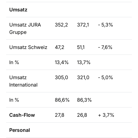
Umsatz
Umsatz JURA
352,2
372,1
- 5,3%
Gruppe
Umsatz Schweiz
47,2
51,1
- 7,6%
In %
13,4%
13,7%
Umsatz
305,0
321,0
- 5,0%
International
In %
86,6%
86,3%
Cash-Flow
27,8
26,8
+ 3,7%
Personal