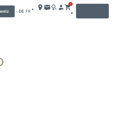
0
MENU
weiz
-
DE
FR
O