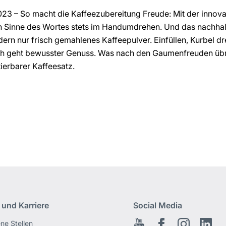
023 – So macht die Kaffeezubereitung Freude: Mit der innov
en Sinne des Wortes stets im Handumdrehen. Und das nachha
ern nur frisch gemahlenes Kaffeepulver. Einfüllen, Kurbel d
h geht bewusster Genuss. Was nach den Gaumenfreuden übrigb
ierbarer Kaffeesatz.
 und Karriere
Social Media
ene Stellen
Youtube
Facebook
Instagram
Link