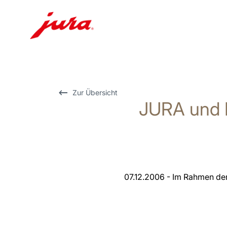
Zum
Inhalt
wechseln
Zur
Zur Übersicht
JURA und
Suche
wechseln
07.12.2006 - Im Rahmen de