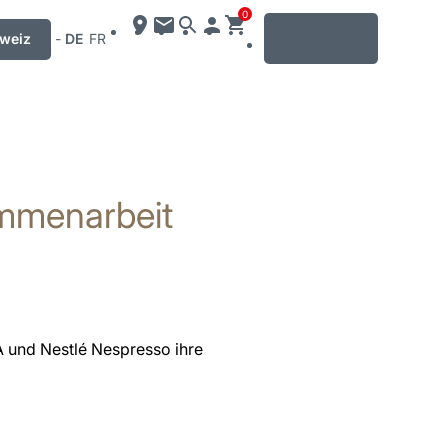
0
MENU
weiz
-
DE
FR
menarbeit
 und Nestlé Nespresso ihre