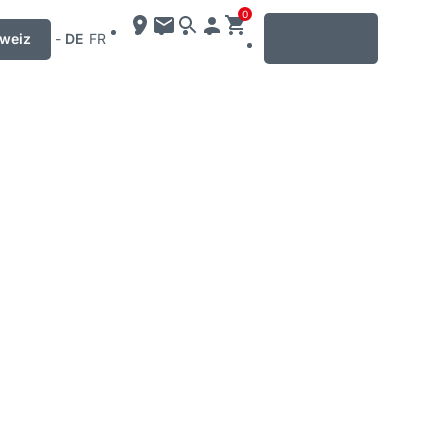
0
MENU
weiz
-
DE
FR