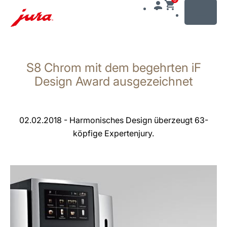
MENU
Zum
Inhalt
S8 Chrom mit dem begehrten iF
wechseln
Zur
Design Award ausgezeichnet
Suche
wechseln
02.02.2018 - Harmonisches Design überzeugt 63-
köpfige Expertenjury.