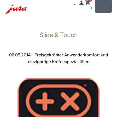
MENU
Zum
Inhalt
Slide & Touch
wechseln
Zur
Suche
wechseln
06.05.2014 - Preisgekrönter Anwenderkomfort und
einzigartige Kaffeespezialitäten