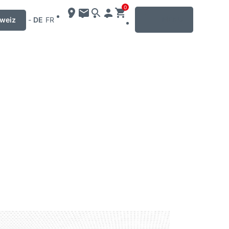
0
MENU
weiz
-
DE
FR