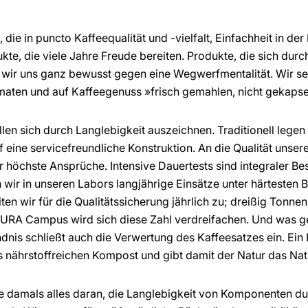
 die in puncto Kaffeequalität und -vielfalt, Einfachheit in d
te, die viele Jahre Freude bereiten. Produkte, die sich durc
n wir uns ganz bewusst gegen eine Wegwerfmentalität. Wir s
maten und auf Kaffeegenuss »frisch gemahlen, nicht gekapse
len sich durch Langlebigkeit auszeichnen. Traditionell legen 
 eine servicefreundliche Konstruktion. An die Qualität unser
r höchste Ansprüche. Intensive Dauertests sind integraler B
 wir in unseren Labors langjährige Einsätze unter härtesten
ten wir für die Qualitätssicherung jährlich zu; dreißig Tonne
JURA Campus wird sich diese Zahl verdreifachen. Und was g
dnis schließt auch die Verwertung des Kaffeesatzes ein. Ein 
nährstoffreichen Kompost und gibt damit der Natur das Na
ie damals alles daran, die Langlebigkeit von Komponenten d