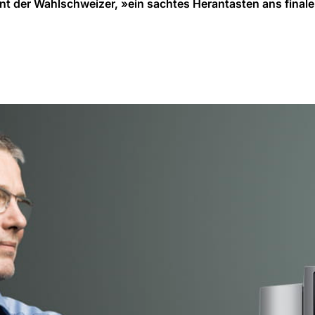
ont der Wahlschweizer, »ein sachtes Herantasten ans finale