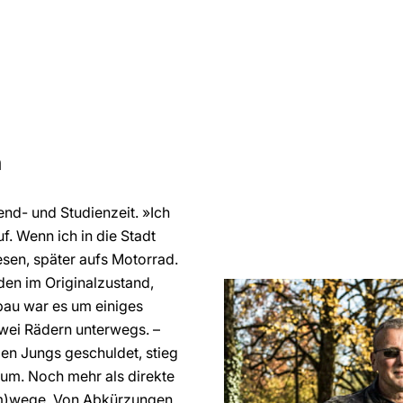
n
end- und Studienzeit. »Ich
. Wenn ich in die Stadt
esen, später aufs Motorrad.
den im Originalzustand,
au war es um einiges
 zwei Rädern unterwegs. –
den Jungs geschuldet, stieg
r um. Noch mehr als direkte
m)­wege. Von Abkürzungen