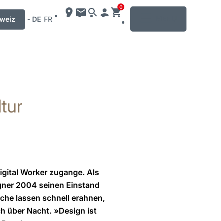
0
MENU
weiz
-
DE
FR
tur
Digital Worker zugange. Als
igner 2004 seinen Einstand
äche lassen schnell erahnen,
h über Nacht. »Design ist