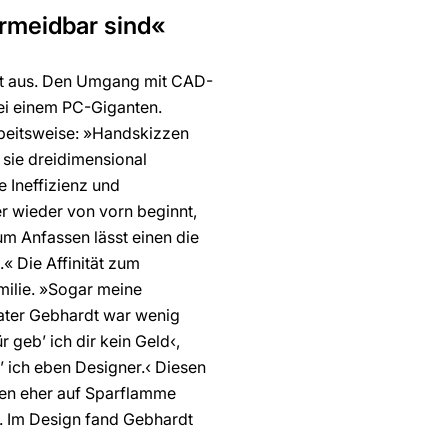
ermeidbar sind«
it aus. Den Umgang mit CAD-
ei einem PC-Giganten.
Arbeitsweise: »Handskizzen
n sie dreidimensional
e Ineffizienz und
 wieder von vorn beginnt,
m Anfassen lässt einen die
« Die Affinität zum
milie. »Sogar meine
Vater Gebhardt war wenig
geb’ ich dir kein Geld‹,
 ich eben Designer.‹ Diesen
den eher auf Sparflamme
n. Im Design fand Gebhardt