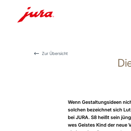
Zum
Inhalt
wechseln
Zur
Zur Übersicht
Di
Suche
wechseln
Wenn Gestaltungsideen nicht
solchen bezeichnet sich Lut
bei JURA. S8 heißt sein jün
wes Geistes Kind der neue V