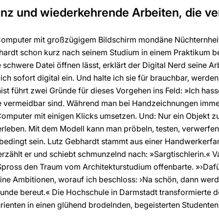
ienz und wiederkehrende Arbeiten, die v
n Computer mit großzügigem Bildschirm mondäne Nüchternhe
ardt schon kurz nach seinem Studium in einem Praktikum b
schwere Datei öffnen lässt, erklärt der Digital Nerd seine 
ich sofort digital ein. Und halte ich sie für brauchbar, werde
st führt zwei Gründe für dieses Vorgehen ins Feld: »Ich hass
e vermeidbar sind. Während man bei Handzeichnungen immer
omputer mit einigen Klicks umsetzen. Und: Nur ein Objekt zu
rleben. Mit dem Modell kann man pröbeln, testen, verwerfen.
 bedingt sein. Lutz Gebhardt stammt aus einer Handwerkerfa
erzählt er und schiebt schmunzelnd nach: »Sargtischlerin.« 
Spross den Traum vom Architekturstudium offenbarte. »›Dafür 
ne Ambitionen, worauf ich beschloss: ›Na schön, dann werd’
kunde bereut.« Die Hochschule in Darmstadt transformierte 
rienten in einen glühend brodelnden, begeisterten Studente