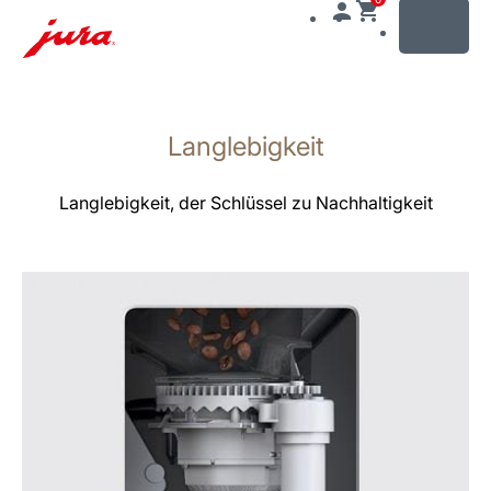
MENU
Zum
Inhalt
Langlebigkeit
wechseln
Zur
Suche
Langlebigkeit, der Schlüssel zu Nachhaltigkeit
wechseln