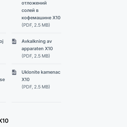
отложений
солей в
кофемашине X10
(PDF, 2.5 MB)
oj
Avkalkning av
apparaten X10
(PDF, 2.5 MB)
Uklonite kamenac
ése
X10
(PDF, 2.5 MB)
X10