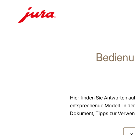
Zum
Inhalt
wechseln
Bedienu
Zur
Suche
wechseln
Hier finden Sie Antworten au
entsprechende Modell. In de
Dokument, Tipps zur Verwendu
Wähl