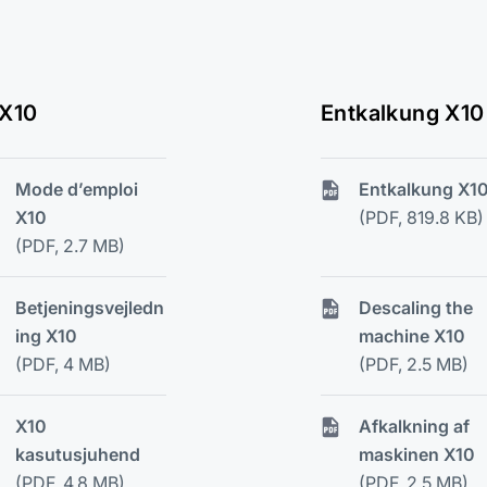
 X10
Entkalkung X10
Mode d’emploi
Entkalkung X1
X10
(PDF, 819.8 KB)
(PDF, 2.7 MB)
Betjeningsvejledn
Descaling the
ing X10
machine X10
(PDF, 4 MB)
(PDF, 2.5 MB)
X10
Afkalkning af
kasutusjuhend
maskinen X10
(PDF, 4.8 MB)
(PDF, 2.5 MB)