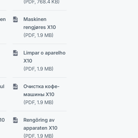
(PDF, 768.4 KB)
gen
Maskinen
rengjøres X10
(PDF, 1.9 MB)
Limpar o aparelho
X10
(PDF, 1.9 MB)
ul
Очистка кофе-
машины X10
(PDF, 1.9 MB)
X10
Rengöring av
apparaten X10
(PDF, 1.9 MB)