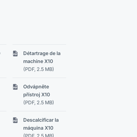
0
Détartrage de la
machine X10
(PDF, 2.5 MB)
Odvápněte
přístroj X10
(PDF, 2.5 MB)
Descalcificar la
máquina X10
(PDF, 2.5 MB)