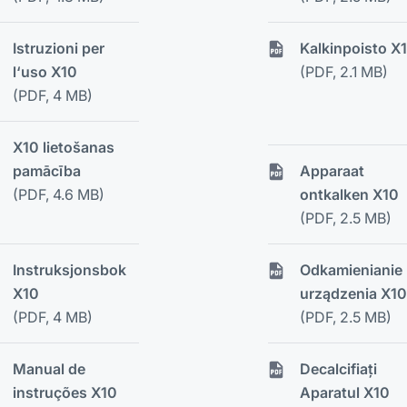
Istruzioni per
Kalkinpoisto X
l‘uso X10
(PDF, 2.1 MB)
(PDF, 4 MB)
X10 lietošanas
pamācība
Apparaat
(PDF, 4.6 MB)
ontkalken X10
(PDF, 2.5 MB)
Instruksjonsbok
Odkamienianie
X10
urządzenia X10
(PDF, 4 MB)
(PDF, 2.5 MB)
Manual de
Decalcifiați
instruções X10
Aparatul X10