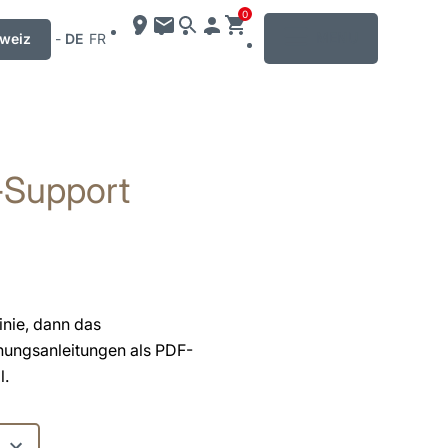
0
MENU
weiz
-
DE
FR
-Support
inie, dann das
enungsanleitungen als PDF-
l.