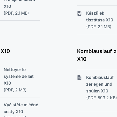
X10
(PDF, 2.1 MB)
Készülék
tisztítása X10
(PDF, 2.1 MB)
 X10
Kombiauslauf z
X10
Nettoyer le
système de lait
Kombiauslauf
X10
zerlegen und
(PDF, 2 MB)
spülen X10
(PDF, 593.2 KB)
Vyčistěte mléčné
cesty X10