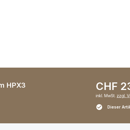
CHF 2
em HPX3
inkl. MwSt.
zzgl. 
Dieser Arti