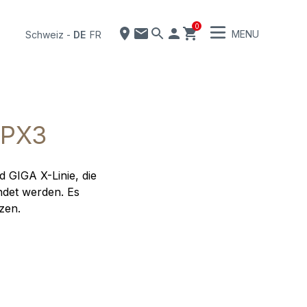
0
MENU
Schweiz
-
DE
FR
HPX3
 GIGA X-Linie, die
ndet werden. Es
zen.