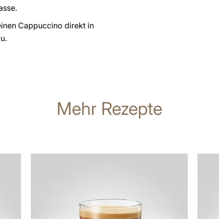
asse.
einen Cappuccino direkt in
u.
Mehr Rezepte
zum
zum
Rezept
Rezep