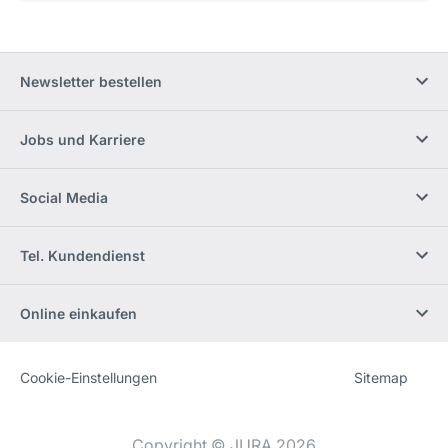
Newsletter bestellen
Jobs und Karriere
Social Media
Tel. Kundendienst
Online einkaufen
Cookie-Einstellungen
Sitemap
Website
[Website
information]
Copyright © JURA 2026