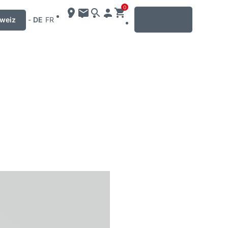
0
MENU
weiz
-
DE
FR