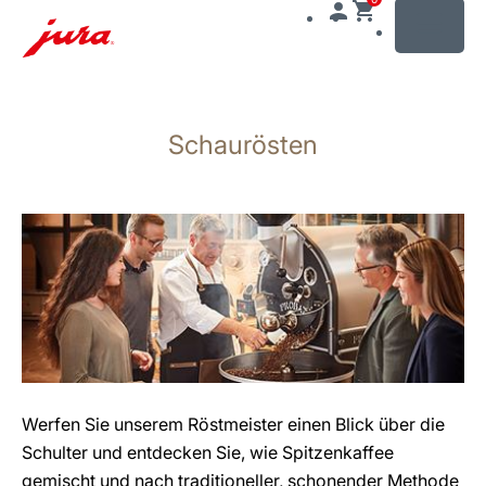
MENU
Zum
Inhalt
Schaurösten
wechseln
Zur
Suche
wechseln
Werfen Sie unserem Röstmeister einen Blick über die
Schulter und entdecken Sie, wie Spitzenkaffee
gemischt und nach traditioneller, schonender Methode