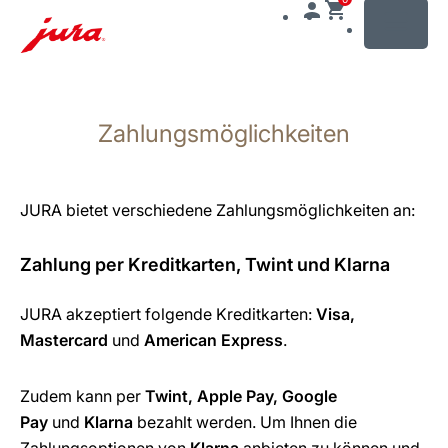
MENU
Zum
Inhalt
Zahlungsmöglichkeiten
wechseln
Zur
Suche
wechseln
JURA bietet verschiedene Zahlungsmöglichkeiten an:
Zahlung per Kreditkarten, Twint und Klarna
JURA akzeptiert folgende Kreditkarten:
Visa,
Mastercard
und
American Express
.
Zudem kann per
Twint, Apple Pay, Google
Pay
und
Klarna
bezahlt werden. Um Ihnen die