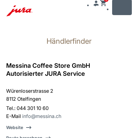
MENU
Zum
Inhalt
Händlerfinder
wechseln
Zur
Suche
wechseln
Messina Coffee Store GmbH
Autorisierter JURA Service
Würenloserstrasse 2
8112 Otelfingen
Tel.: 044 301 10 60
E-Mail
info@messina.ch
Website
Route berechnen