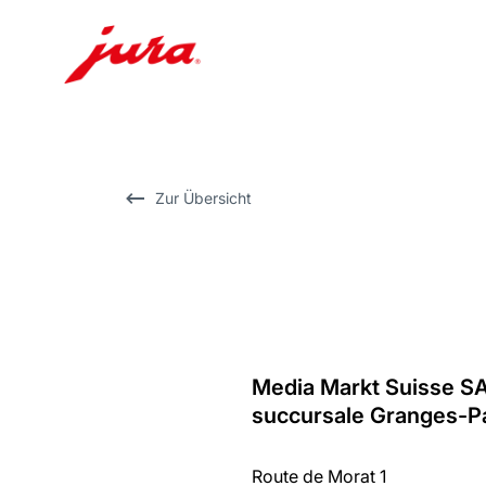
Zum
Inhalt
wechseln
Zur
Zur Übersicht
Suche
wechseln
Media Markt Suisse S
Zurück
succursale Granges-P
zur
Übersicht
Route de Morat 1