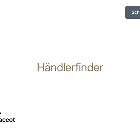
Sch
Händlerfinder
A
accot