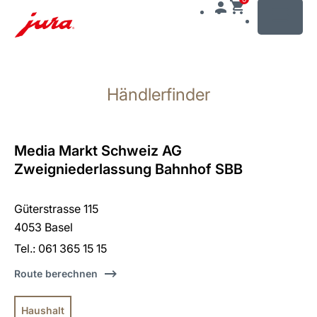
MENU
Zum
Inhalt
Händlerfinder
wechseln
Zur
Suche
wechseln
Media Markt Schweiz AG
Zweigniederlassung Bahnhof SBB
Güterstrasse 115
4053 Basel
Tel.: 061 365 15 15
Route berechnen
Haushalt