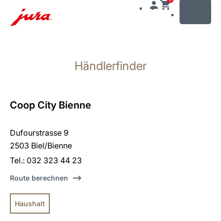
MENU
Zum
Inhalt
Händlerfinder
wechseln
Zur
Suche
wechseln
Coop City Bienne
Dufourstrasse 9
2503 Biel/Bienne
Tel.: 032 323 44 23
Route berechnen
Haushalt