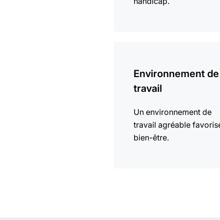
handicap.
En
savoir
Environnement de
plus
travail
Un environnement de
travail agréable favoris
bien-être.