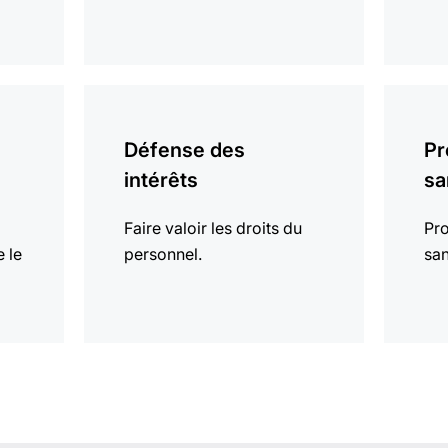
En
En
savoir
savoir
Défense des
Pr
plus
plus
intérêts
sa
Faire valoir les droits du
Pro
e le
personnel.
san