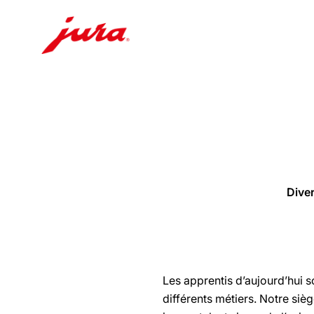
Afficher
le
contenu
Afficher
la
recherche
Dive
Les apprentis d’aujourd’hui 
différents métiers. Notre siè