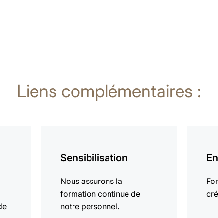
Liens complémentaires :
En
En
savoir
savoir
Sensibilisation
En
plus
plus
Nous assurons la
Fon
formation continue de
cré
de
notre personnel.