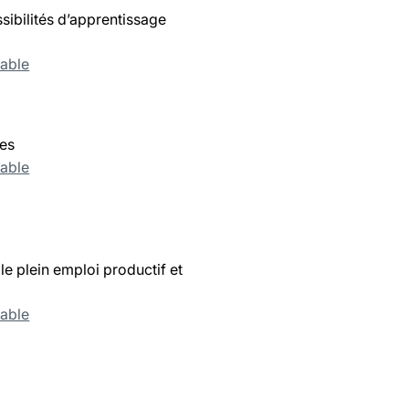
ssibilités d’apprentissage
rable
les
rable
e plein emploi productif et
rable