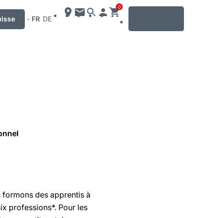
0
MENU
uisse
-
FR
DE
onnel
s formons des apprentis à
ix professions*. Pour les