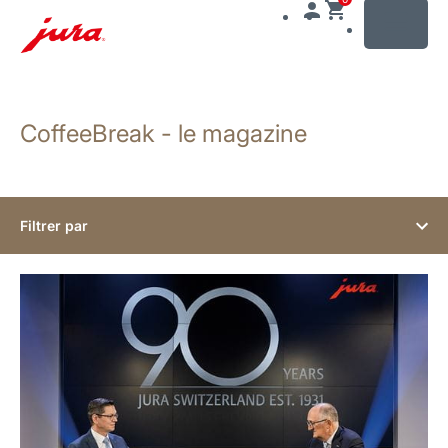
MENU
Afficher
le
CoffeeBreak - le magazine
contenu
Afficher
la
recherche
Filtrer par
En
savoir
plus