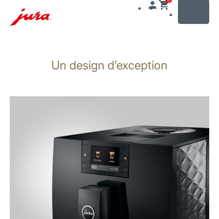
MENU
Afficher
le
Un design d’exception
contenu
Afficher
la
recherche