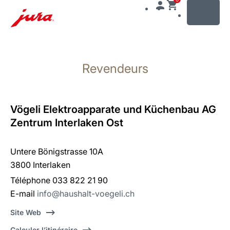
MENU
Afficher
le
Revendeurs
contenu
Afficher
la
recherche
Vögeli Elektroapparate und Küchenbau AG
Zentrum Interlaken Ost
Untere Bönigstrasse 10A
3800 Interlaken
Téléphone 033 822 21 90
E-mail
info@haushalt-voegeli.ch
Site Web
Calculer l’itinéraire