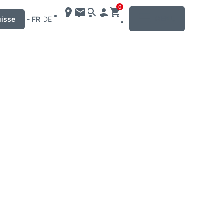
0
MENU
uisse
-
FR
DE