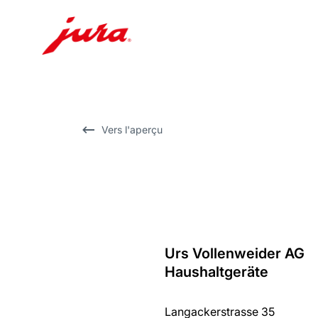
Afficher
le
contenu
Afficher
Vers l'aperçu
la
recherche
Urs Vollenweider AG
Revenir
Haushaltgeräte
au
récapitulatif
Langackerstrasse 35