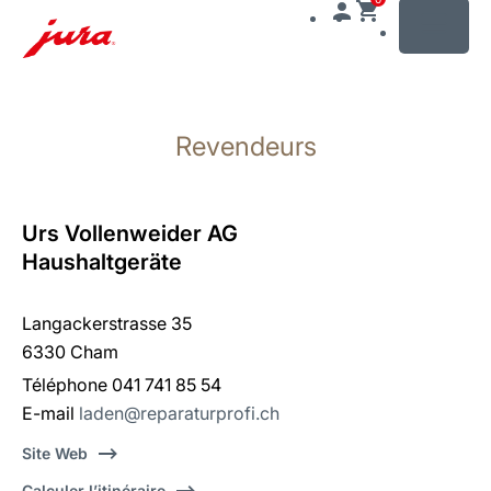
MENU
Afficher
le
Revendeurs
contenu
Afficher
la
recherche
Urs Vollenweider AG
Haushaltgeräte
Langackerstrasse 35
6330 Cham
Téléphone 041 741 85 54
E-mail
laden@reparaturprofi.ch
Site Web
Calculer l’itinéraire