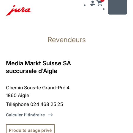
MENU
Afficher
le
Revendeurs
contenu
Afficher
la
recherche
Media Markt Suisse SA
succursale d'Aigle
Chemin Sous-le Grand-Pré 4
1860 Aigle
Téléphone 024 468 25 25
Calculer l’itinéraire
Produits usage privé