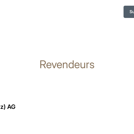
S
Revendeurs
iz) AG