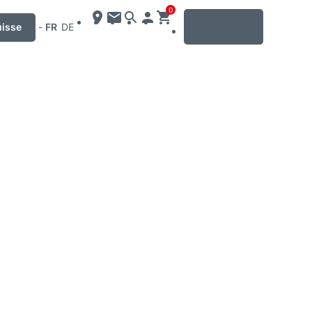
0
MENU
uisse
-
FR
DE