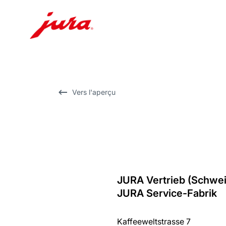
Afficher
le
contenu
Afficher
Vers l'aperçu
la
recherche
JURA Vertrieb (Schwe
Revenir
JURA Service-Fabrik
au
récapitulatif
Kaffeeweltstrasse 7