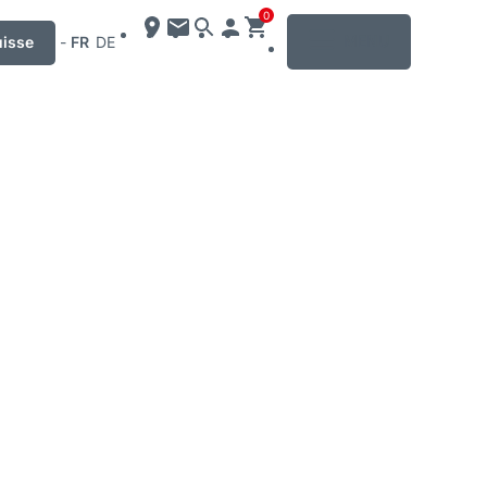
0
MENU
uisse
-
FR
DE