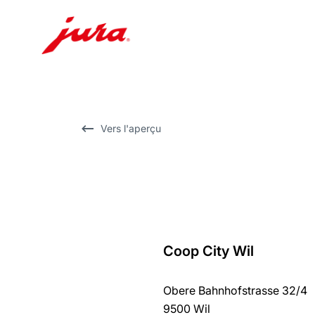
Afficher
le
contenu
Afficher
Vers l'aperçu
la
recherche
Coop City Wil
Revenir
au
Obere Bahnhofstrasse 32/4
récapitulatif
9500 Wil