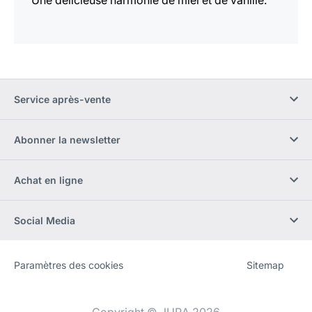
Service après-vente
Abonner la newsletter
Achat en ligne
Social Media
Paramètres des cookies
Sitemap
Site
[Website
Web
information]
Copyright © JURA 2026