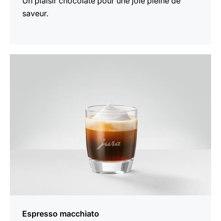
Un plaisir chocolaté pour une joie pleine de
saveur.
Afficher
la
recette
Espresso macchiato