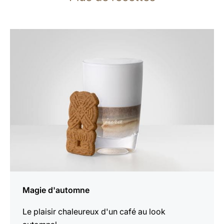
Afficher
la
recette
Magie d'automne
Le plaisir chaleureux d'un café au look