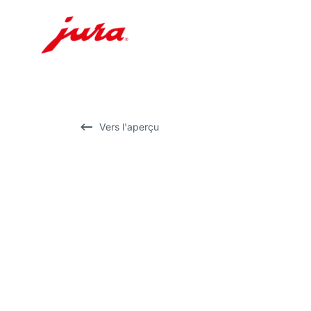
Afficher
le
contenu
Afficher
Vers l'aperçu
la
recherche