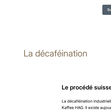
S
La décaféination
Le procédé suisse
La décaféination industriell
Kaffee HAG. Il existe aujo