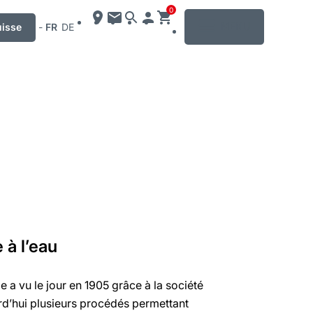
0
MENU
uisse
-
FR
DE
 à l’eau
e a vu le jour en 1905 grâce à la société
urd’hui plusieurs procédés permettant