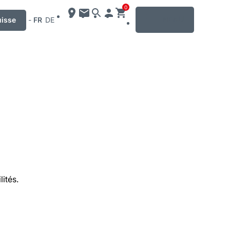
0
MENU
uisse
-
FR
DE
ités.