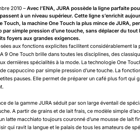
embre 2010 –
Avec l’ENA, JURA possède la ligne parfaite pou
passent à un niveau supérieur. Cette ligne s’enrichit aujou
e Touch, la machine One Touch la plus mince de JURA, per
ar simple pression d’une touche, sans déplacer du tout la 
tits foyers aux grandes exigences.
ées aux fonctions explicites facilitent considérablement la 
NA 9 One Touch brille dans toutes les disciplines, des classiq
aux dernières spécialités à la mode. La technologie One Touch
u de cappuccino par simple pression d’une touche. La fonct
tites pauses. Elle permet de préparer un café plus fort qui 
t.
nce de la gamme JURA séduit par son large éventail de spécia
che. A partir de grains et de lait frais, ce modèle simple d
n latte macchiato toujours couronné d’une mousse de lait fin
sir qui ravit la langue et le palais de tous les amateurs de spé