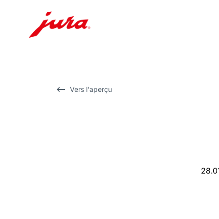
Afficher
le
contenu
Afficher
Vers l'aperçu
la
recherche
28.0