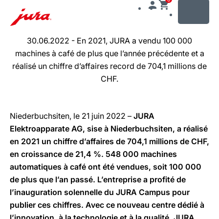
MENU
Afficher
30.06.2022 - En 2021, JURA a vendu 100 000
le
machines à café de plus que l’année précédente et a
contenu
réalisé un chiffre d’affaires record de 704,1 millions de
Afficher
CHF.
la
recherche
Niederbuchsiten, le 21 juin 2022 –
JURA
Elektroapparate AG, sise à Niederbuchsiten, a réalisé
en 2021 un chiffre d’affaires de 704,1 millions de CHF,
en croissance de 21,4 %. 548 000 machines
automatiques à café ont été vendues, soit 100 000
de plus que l’an passé. L’entreprise a profité de
l’inauguration solennelle du JURA Campus pour
publier ces chiffres. Avec ce nouveau centre dédié à
l’innovation, à la technologie et à la qualité, JURA