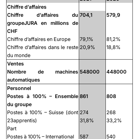
Chiffre d’affaires
Chiffre d’affaires du
704,1
579,9
groupeJURA en millions de
CHF
Chiffre d’affaires en Europe
79,1%
81,2%
Chiffre d’affaires dans le reste
20,9%
18,8%
du monde
Ventes
Nombre de machines
548000
448000
automatiques
Personnel
Postes à 100% – Ensemble
861
808
du groupe
Postes à 100% – Suisse (dont
274
268
23apprentis)
31,8%
33,2%
Part
Postes à 100% – International
587
540