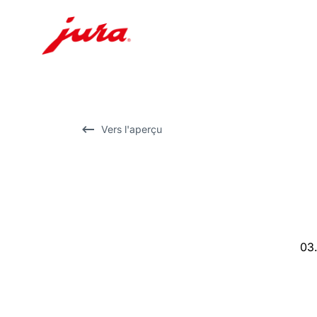
Afficher
le
contenu
Afficher
Vers l'aperçu
la
recherche
03.