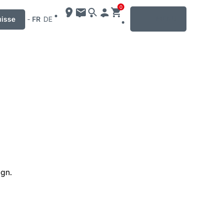
0
MENU
uisse
-
FR
DE
ign.