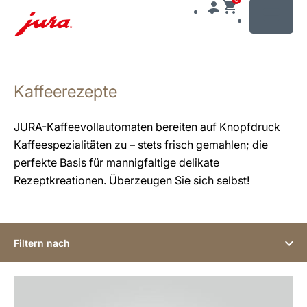
MENU
Zum
Inhalt
Kaffeerezepte
wechseln
Zur
Suche
JURA-Kaffeevollautomaten bereiten auf Knopfdruck
wechseln
Kaffeespezialitäten zu – stets frisch gemahlen; die
perfekte Basis für mannigfaltige delikate
Rezeptkreationen. Überzeugen Sie sich selbst!
Filtern nach
zum
Rezept