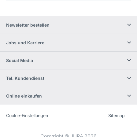
Newsletter bestellen
Jobs und Karriere
Social Media
Tel. Kundendienst
Online einkaufen
Cookie-Einstellungen
Sitemap
Website
[Website
information]
Copyright © JURA 2026