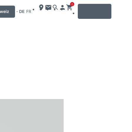
0
MENU
weiz
-
DE
FR