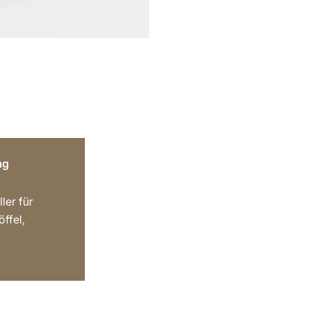
ag
ler für
ffel,