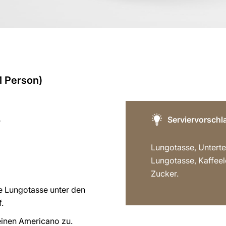
1 Person)
Serviervorschl
r
Lungotasse, Untertel
Lungotasse, Kaffeelö
Zucker.
ie Lungotasse unter den
.
einen Americano zu.